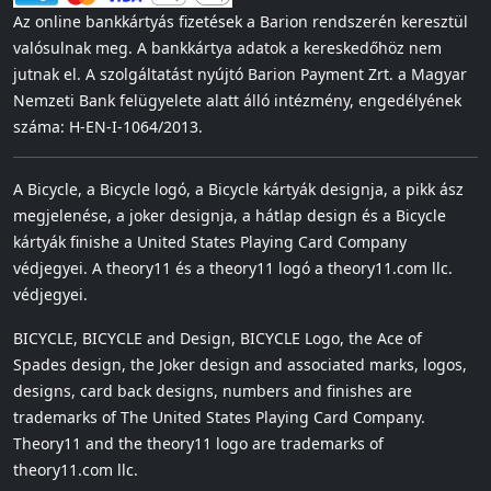
Az online bankkártyás fizetések a Barion rendszerén keresztül
valósulnak meg. A bankkártya adatok a kereskedőhöz nem
jutnak el. A szolgáltatást nyújtó Barion Payment Zrt. a Magyar
Nemzeti Bank felügyelete alatt álló intézmény, engedélyének
száma: H-EN-I-1064/2013.
A Bicycle, a Bicycle logó, a Bicycle kártyák designja, a pikk ász
megjelenése, a joker designja, a hátlap design és a Bicycle
kártyák finishe a United States Playing Card Company
védjegyei. A theory11 és a theory11 logó a theory11.com llc.
védjegyei.
BICYCLE, BICYCLE and Design, BICYCLE Logo, the Ace of
Spades design, the Joker design and associated marks, logos,
designs, card back designs, numbers and finishes are
trademarks of The United States Playing Card Company.
Theory11 and the theory11 logo are trademarks of
theory11.com llc.