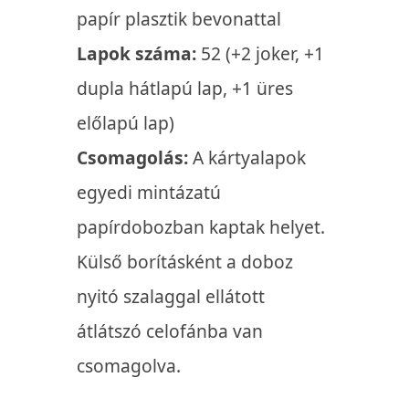
papír plasztik bevonattal
Lapok száma:
52 (+2 joker, +1
dupla hátlapú lap, +1 üres
előlapú lap)
Csomagolás:
A kártyalapok
egyedi mintázatú
papírdobozban kaptak helyet.
Külső borításként a doboz
nyitó szalaggal ellátott
átlátszó celofánba van
csomagolva.