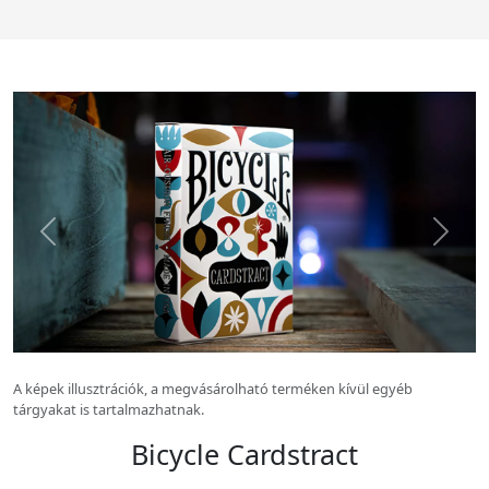
Előző kép
Köv
A képek illusztrációk, a megvásárolható terméken kívül egyéb
tárgyakat is tartalmazhatnak.
Bicycle Cardstract