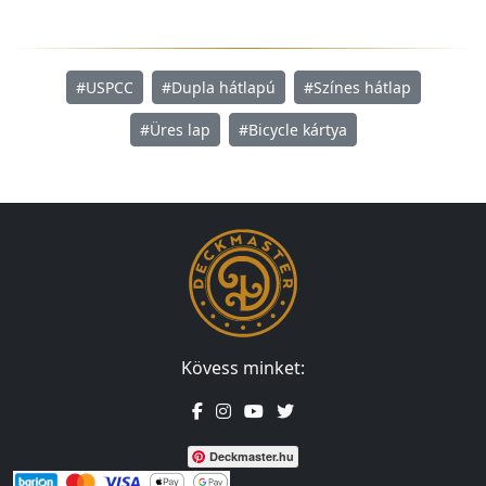
#USPCC
#Dupla hátlapú
#Színes hátlap
#Üres lap
#Bicycle kártya
Kövess minket:
Deckmaster.hu