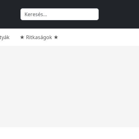
rtyák
★ Ritkaságok ★