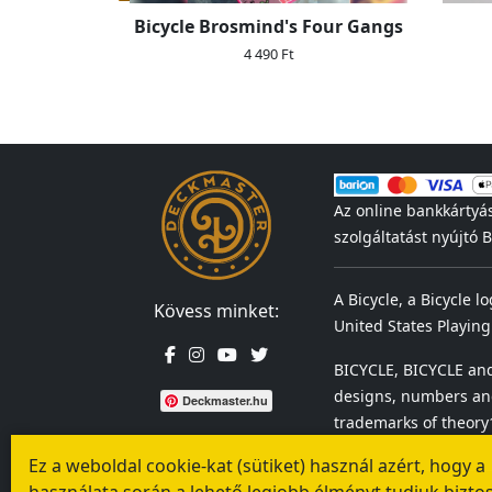
Bicycle Brosmind's Four Gangs
4 490 Ft
Az online bankkártyá
szolgáltatást nyújtó
A Bicycle, a Bicycle l
Kövess minket:
United States Playing
BICYCLE, BICYCLE and
designs, numbers and
Deckmaster.hu
trademarks of theory1
Ez a weboldal cookie-kat (sütiket) használ azért, hogy a