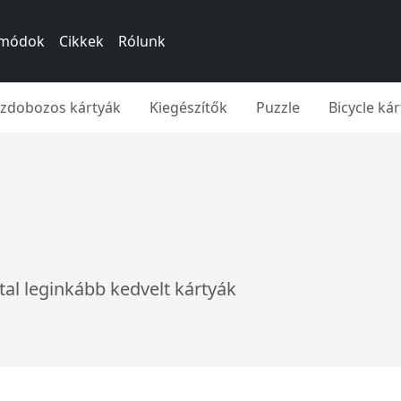
si módok
Cikkek
Rólunk
íszdobozos kártyák
Kiegészítők
Puzzle
Bicycle ká
tal leginkább kedvelt kártyák