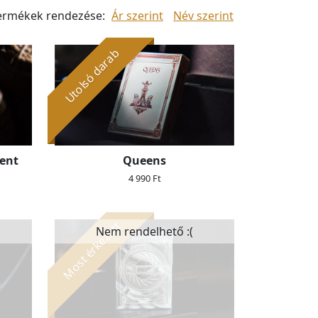
ermékek rendezése:
Ár szerint
Név szerint
Utolsó darab
ient
Queens
4 990 Ft
Most érkezett
Nem rendelhető :(