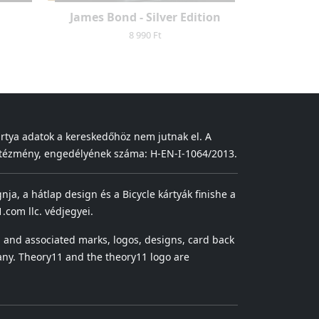
James Bond - Silver Edition
8 990 Ft
ártya adatok a kereskedőhöz nem jutnak el. A
 intézmény, engedélyének száma: H-EN-I-1064/2013.
gnja, a hátlap design és a Bicycle kártyák finishe a
.com llc. védjegyei.
 and associated marks, logos, designs, card back
ny. Theory11 and the theory11 logo are