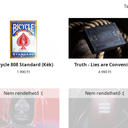
T
cycle 808 Standard (Kék)
Truth - Lies are Conven
1 990 Ft
4 990 Ft
Nem rendelhető :(
Nem rendelhető :(