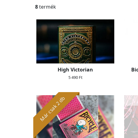
8
termék
High Victorian
Bi
5 490 Ft
Már csak 2 db