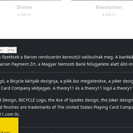
Divine
Revolution
4 990 Ft
4 490 Ft
s fizetések a Barion rendszerén keresztül valósulnak meg. A bankk
 Barion Payment Zrt. a Magyar Nemzeti Bank felügyelete alatt álló
ogó, a Bicycle kártyák designja, a pikk ász megjelenése, a joker desi
 Card Company védjegyei. A theory11 és a theory11 logó a theory11
 Design, BICYCLE Logo, the Ace of Spades design, the Joker design
 finishes are trademarks of The United States Playing Card Compa
1.com llc.