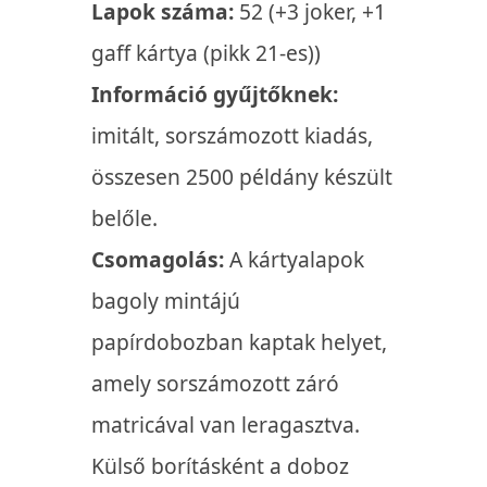
Lapok száma:
52 (+3 joker, +1
gaff kártya (pikk 21-es))
Információ gyűjtőknek:
imitált, sorszámozott kiadás,
összesen 2500 példány készült
belőle.
Csomagolás:
A kártyalapok
bagoly mintájú
papírdobozban kaptak helyet,
amely sorszámozott záró
matricával van leragasztva.
Külső borításként a doboz