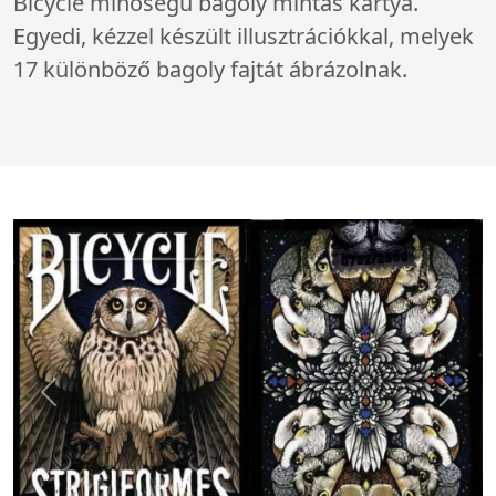
Bicycle minőségű bagoly mintás kártya.
Egyedi, kézzel készült illusztrációkkal, melyek
17 különböző bagoly fajtát ábrázolnak.
Előző kép
Köv