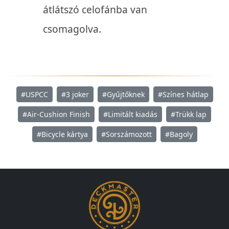
átlátszó celofánba van
csomagolva.
#USPCC
#3 joker
#Gyűjtőknek
#Színes hátlap
#Air-Cushion Finish
#Limitált kiadás
#Trükk lap
#Bicycle kártya
#Sorszámozott
#Bagoly