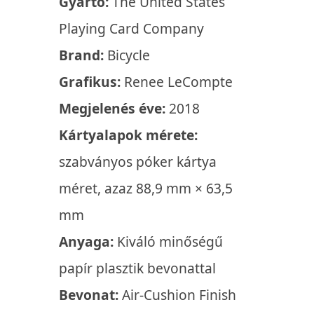
Gyártó:
The United States
Playing Card Company
Brand:
Bicycle
Grafikus:
Renee LeCompte
Megjelenés éve:
2018
Kártyalapok mérete:
szabványos póker kártya
méret, azaz 88,9 mm × 63,5
mm
Anyaga:
Kiváló minőségű
papír plasztik bevonattal
Bevonat:
Air-Cushion Finish