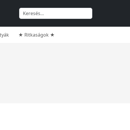
rtyák
★ Ritkaságok ★