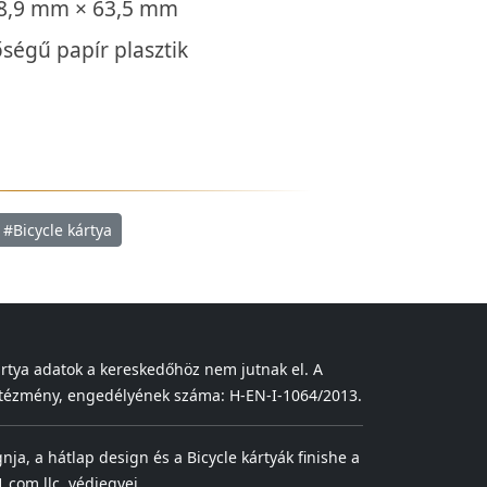
88,9 mm × 63,5 mm
ségű papír plasztik
#Bicycle kártya
ártya adatok a kereskedőhöz nem jutnak el. A
 intézmény, engedélyének száma: H-EN-I-1064/2013.
gnja, a hátlap design és a Bicycle kártyák finishe a
.com llc. védjegyei.