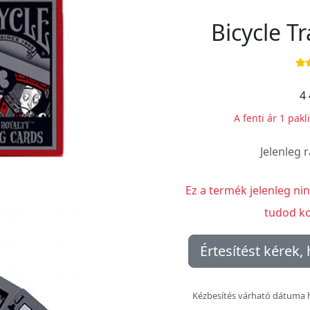
Bicycle Tr
4 
A fenti ár 1 pakl
Jelenleg 
Ez a termék jelenleg ni
tudod ko
Értesítést kérek, 
Kézbesítés várható dátuma 