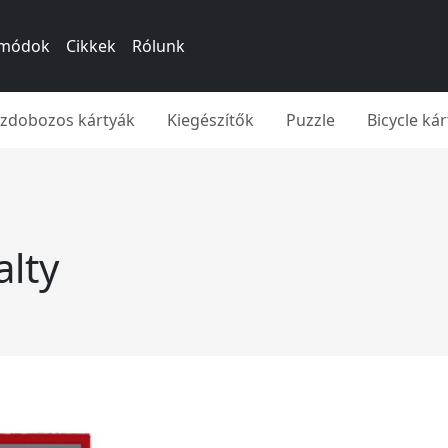
si módok
Cikkek
Rólunk
íszdobozos kártyák
Kiegészítők
Puzzle
Bicycle ká
alty