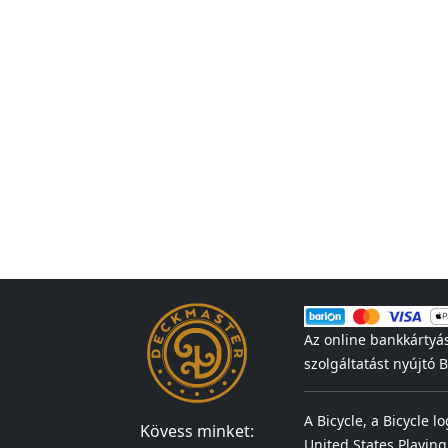
Az online bankkártyá
szolgáltatást nyújtó
A Bicycle, a Bicycle l
Kövess minket:
United States Playing