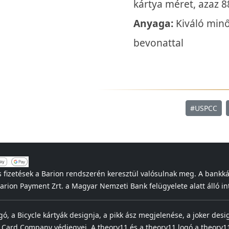
kártya méret, azaz 
Anyaga:
Kiváló minő
bevonattal
#USPCC
s fizetések a Barion rendszerén keresztül valósulnak meg. A bankk
 Barion Payment Zrt. a Magyar Nemzeti Bank felügyelete alatt álló
ogó, a Bicycle kártyák designja, a pikk ász megjelenése, a joker desi
 Card Company védjegyei. A theory11 és a theory11 logó a theory11