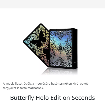
Előző kép
Köv
A képek illusztrációk, a megvásárolható terméken kívül egyéb
tárgyakat is tartalmazhatnak.
Butterfly Holo Edition Seconds