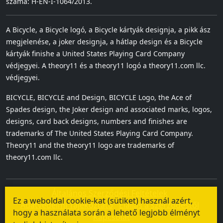
száma: H-EN-I-1064/2013.
A Bicycle, a Bicycle logó, a Bicycle kártyák designja, a pikk ász
megjelenése, a joker designja, a hátlap design és a Bicycle
kártyák finishe a United States Playing Card Company
védjegyei. A theory11 és a theory11 logó a theory11.com llc.
védjegyei.
BICYCLE, BICYCLE and Design, BICYCLE Logo, the Ace of
Spades design, the Joker design and associated marks, logos,
designs, card back designs, numbers and finishes are
trademarks of The United States Playing Card Company.
Theory11 and the theory11 logo are trademarks of
theory11.com llc.
Általános Szerződési Feltételek
Ez a weboldal cookie-kat (sütiket) használ azért,
Adatvédelmi Tájékoztató
Elállás a szerződéstől
hogy a használata során a lehető legjobb élményt
Kapcsolat