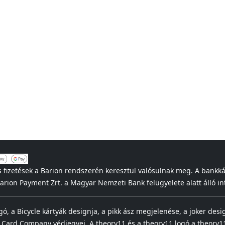
s fizetések a Barion rendszerén keresztül valósulnak meg. A bankk
 Barion Payment Zrt. a Magyar Nemzeti Bank felügyelete alatt álló
ogó, a Bicycle kártyák designja, a pikk ász megjelenése, a joker desi
 Card Company védjegyei. A theory11 és a theory11 logó a theory11