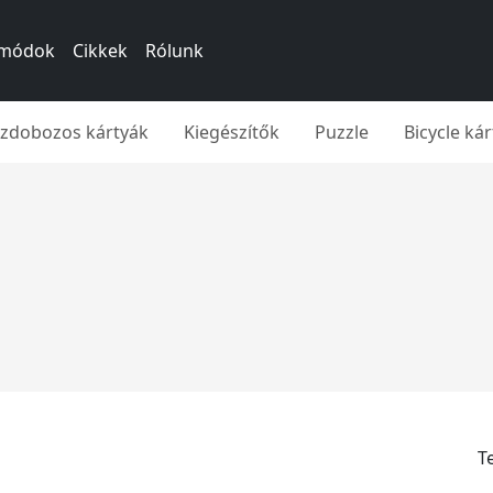
si módok
Cikkek
Rólunk
íszdobozos kártyák
Kiegészítők
Puzzle
Bicycle ká
T