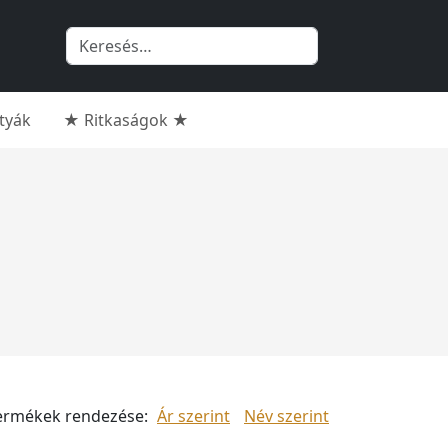
rtyák
★ Ritkaságok ★
ermékek rendezése:
Ár szerint
Név szerint