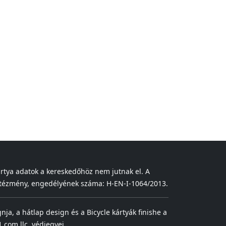
ártya adatok a kereskedőhöz nem jutnak el. A
 intézmény, engedélyének száma: H-EN-I-1064/2013.
gnja, a hátlap design és a Bicycle kártyák finishe a
.com llc. védjegyei.