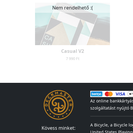
Nem rendelhető :(
Casual V2
7 990 Ft
Az online bankkártyá
szolgáltatást nyújtó
A Bicycle, a Bicycle l
Kövess minket:
United States Playing