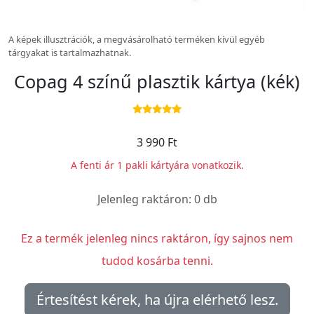
A képek illusztrációk, a megvásárolható terméken kívül egyéb
tárgyakat is tartalmazhatnak.
Copag 4 színű plasztik kártya (kék)
3 990 Ft
A fenti ár 1 pakli kártyára vonatkozik.
Jelenleg raktáron: 0 db
Ez a termék jelenleg nincs raktáron, így sajnos nem
tudod kosárba tenni.
Értesítést kérek, ha újra elérhető lesz.