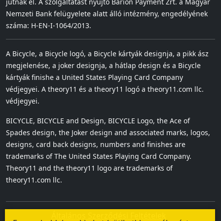
jutnak el. A szolgáltatást nyújtó Barion Payment Zrt. a Magyar
Nemzeti Bank felügyelete alatt álló intézmény, engedélyének
száma: H-EN-I-1064/2013.
A Bicycle, a Bicycle logó, a Bicycle kártyák designja, a pikk ász
megjelenése, a joker designja, a hátlap design és a Bicycle
kártyák finishe a United States Playing Card Company
védjegyei. A theory11 és a theory11 logó a theory11.com llc.
védjegyei.
BICYCLE, BICYCLE and Design, BICYCLE Logo, the Ace of
Spades design, the Joker design and associated marks, logos,
designs, card back designs, numbers and finishes are
trademarks of The United States Playing Card Company.
Theory11 and the theory11 logo are trademarks of
theory11.com llc.
Általános Szerződési Feltételek