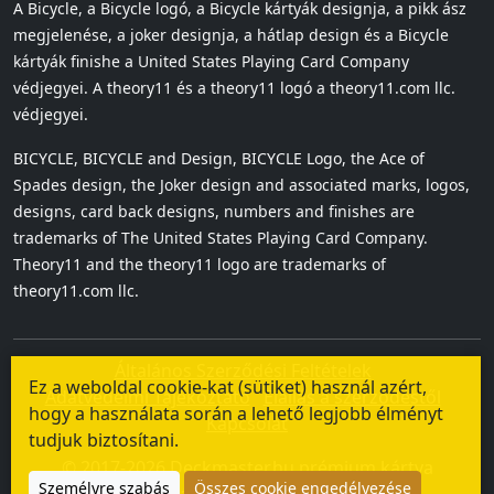
A Bicycle, a Bicycle logó, a Bicycle kártyák designja, a pikk ász
megjelenése, a joker designja, a hátlap design és a Bicycle
kártyák finishe a United States Playing Card Company
védjegyei. A theory11 és a theory11 logó a theory11.com llc.
védjegyei.
BICYCLE, BICYCLE and Design, BICYCLE Logo, the Ace of
Spades design, the Joker design and associated marks, logos,
designs, card back designs, numbers and finishes are
trademarks of The United States Playing Card Company.
Theory11 and the theory11 logo are trademarks of
theory11.com llc.
Általános Szerződési Feltételek
Ez a weboldal cookie-kat (sütiket) használ azért,
Adatvédelmi Tájékoztató
Elállás a szerződéstől
hogy a használata során a lehető legjobb élményt
Kapcsolat
tudjuk biztosítani.
© 2017-2026 Deckmaster.hu prémium kártya
Személyre szabás
Összes cookie engedélyezése
webáruház (HatKiss Kft.)