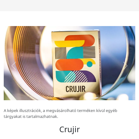
Előző kép
Köv
A képek illusztrációk, a megvásárolható terméken kívül egyéb
tárgyakat is tartalmazhatnak.
Crujir