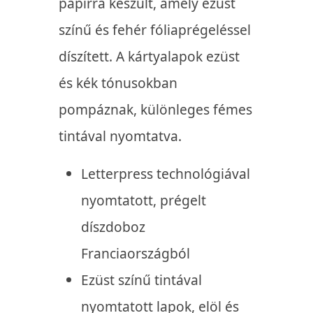
papírra készült, amely ezüst
színű és fehér fóliaprégeléssel
díszített. A kártyalapok ezüst
és kék tónusokban
pompáznak, különleges fémes
tintával nyomtatva.
Letterpress technológiával
nyomtatott, prégelt
díszdoboz
Franciaországból
Ezüst színű tintával
nyomtatott lapok, elöl és