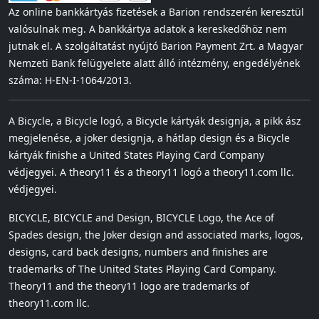
Az online bankkártyás fizetések a Barion rendszerén keresztül
valósulnak meg. A bankkártya adatok a kereskedőhöz nem
jutnak el. A szolgáltatást nyújtó Barion Payment Zrt. a Magyar
Nemzeti Bank felügyelete alatt álló intézmény, engedélyének
száma: H-EN-I-1064/2013.
A Bicycle, a Bicycle logó, a Bicycle kártyák designja, a pikk ász
megjelenése, a joker designja, a hátlap design és a Bicycle
kártyák finishe a United States Playing Card Company
védjegyei. A theory11 és a theory11 logó a theory11.com llc.
védjegyei.
BICYCLE, BICYCLE and Design, BICYCLE Logo, the Ace of
Spades design, the Joker design and associated marks, logos,
designs, card back designs, numbers and finishes are
trademarks of The United States Playing Card Company.
Theory11 and the theory11 logo are trademarks of
theory11.com llc.