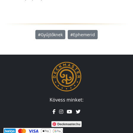
#Gyűjtőknek
#Ephemerid
Kövess minket:
Deckmaster.hu