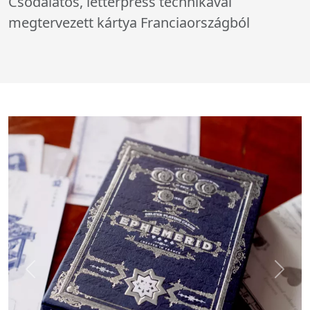
Csodálatos, letterpress technikával
megtervezett kártya Franciaországból
Előző kép
Köv