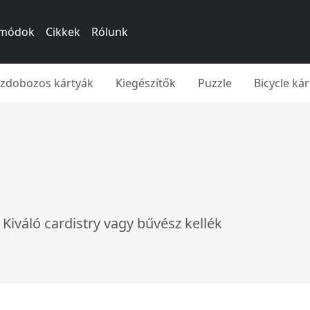
si módok
Cikkek
Rólunk
íszdobozos kártyák
Kiegészítők
Puzzle
Bicycle ká
. Kiváló cardistry vagy bűvész kellék