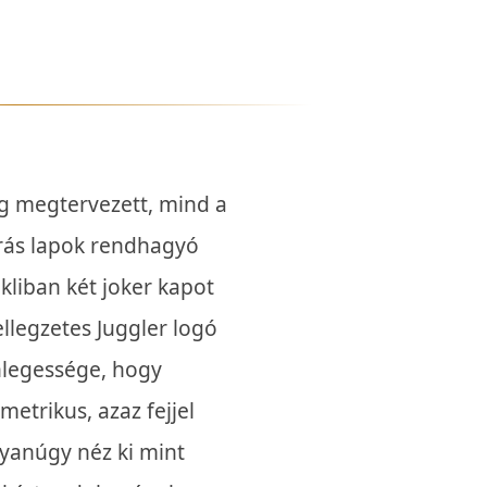
g megtervezett, mind a
rás lapok rendhagyó
kliban két joker kapot
ellegzetes Juggler logó
nlegessége, hogy
etrikus, azaz fejjel
ugyanúgy néz ki mint