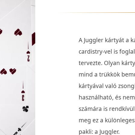
A Juggler kártyát a 
cardistry-vel is fogla
tervezte. Olyan kárty
mind a trükkök bemu
kártyával való zson
használható, és nem
számára is rendkívül 
meg ez a különleges,
pakli: a Juggler.