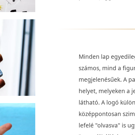
Minden lap egyedile
számos, mind a figu
megjelenésűek. A pa
helyet, melyeken a j
látható. A logó külö
középpontosan szimm
lefelé "olvasva" is 