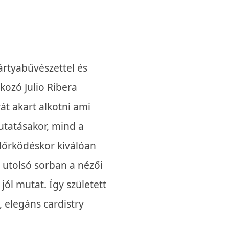
kártyabűvészettel és
lkozó Julio Ribera
át akart alkotni ami
tatásakor, mind a
glőrködéskor kiválóan
 utolsó sorban a nézői
jól mutat. Így született
 elegáns cardistry