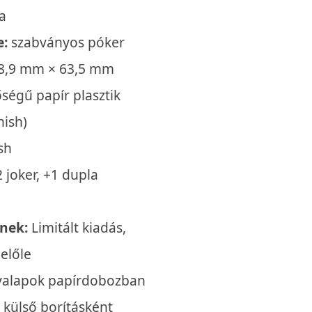
a
e:
szabványos póker
88,9 mm × 63,5 mm
ségű papír plasztik
nish)
sh
 joker, +1 dupla
nek:
Limitált kiadás,
előle
yalapok papírdobozban
 külső borításként