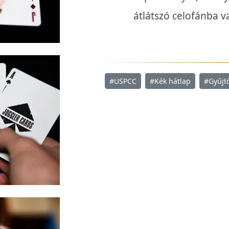
átlátszó celofánba 
#USPCC
#Kék hátlap
#Gyűjt