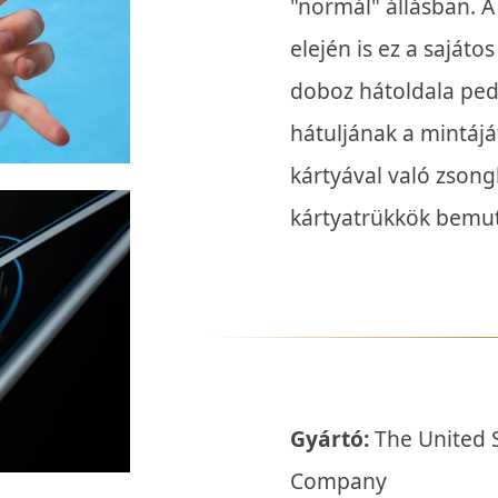
"normál" állásban. 
elején is ez a saját
doboz hátoldala ped
hátuljának a mintáját 
kártyával való zson
kártyatrükkök bemut
Gyártó:
The United S
Company