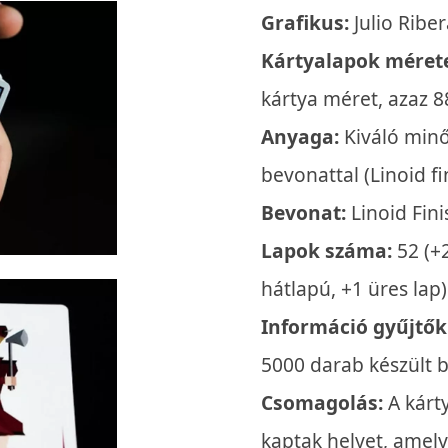
Grafikus:
Julio Riber
Kártyalapok méret
kártya méret, azaz 
Anyaga:
Kiváló minő
bevonattal (Linoid fi
Bevonat:
Linoid Fini
Lapok száma:
52 (+2
hátlapú, +1 üres lap)
Információ gyűjtők
5000 darab készült b
Csomagolás:
A kárt
kaptak helyet, amely