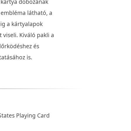
A kártya dobozának
os embléma látható, a
ig a kártyalapok
viseli. Kiváló pakli a
glőrködéshez és
atásához is.
tates Playing Card