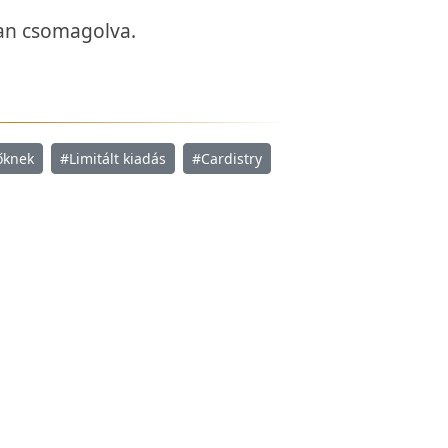
van csomagolva.
őknek
#Limitált kiadás
#Cardistry