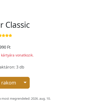
r Classic
990 Ft
i kártyára vonatkozik.
raktáron: 3 db
 rakom
 most megrendeled: 2026. aug. 10.