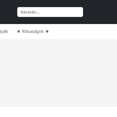
rtyák
★ Ritkaságok ★