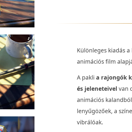
Különleges kiadás a
animációs film alapj
A pakli
a rajongók k
és jeleneteivel
van d
animációs kalandból.
lenyűgözőek, a színe
vibrálóak.