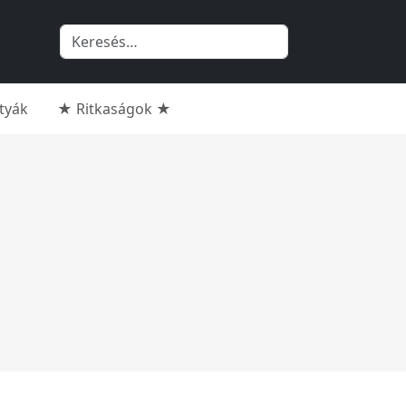
rtyák
★ Ritkaságok ★