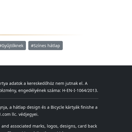
#Gyűjtőknek
#Színes hátlap
ártya adatok a kereskedőhöz nem jutnak el. A
 intézmény, engedélyének száma: H-EN-I-1064/2013.
gnja, a hátlap design és a Bicycle kártyák finishe a
.com llc. védjegyei.
 and associated marks, logos, designs, card back