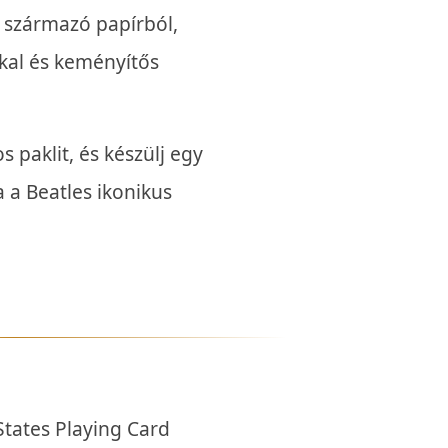
 származó papírból,
kkal és keményítős
s paklit, és készülj egy
a a Beatles ikonikus
tates Playing Card