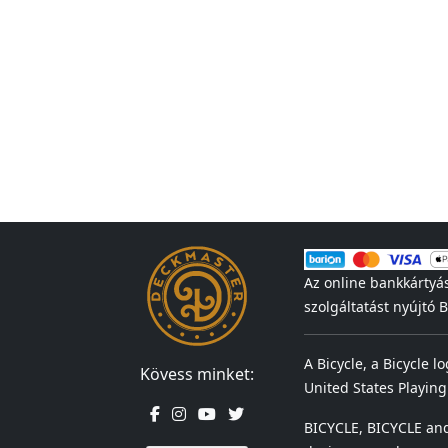
Az online bankkártyá
szolgáltatást nyújtó
A Bicycle, a Bicycle l
Kövess minket:
United States Playing
BICYCLE, BICYCLE and