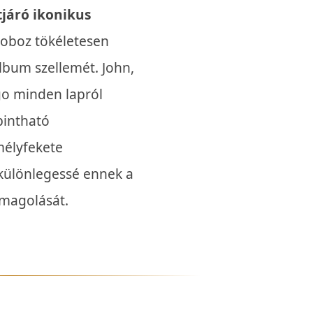
tjáró ikonikus
doboz tökéletesen
album szellemét. John,
go minden lapról
pintható
élyfekete
k különlegessé ennek a
omagolását.