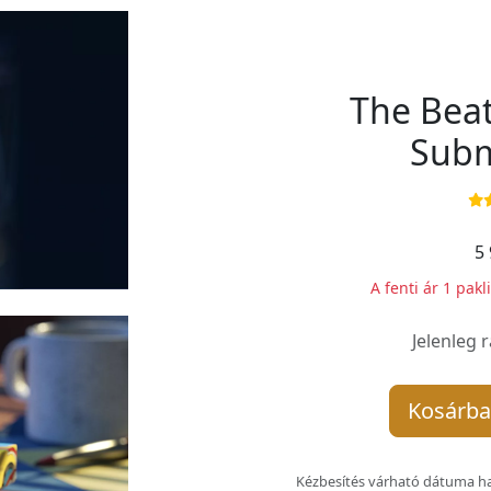
The Beat
Subm
5 
A fenti ár 1 pakl
Jelenleg 
Kosárba
Kézbesítés várható dátuma ha