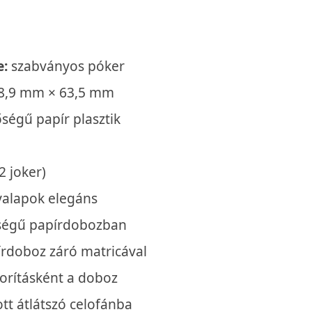
e:
szabványos póker
88,9 mm × 63,5 mm
ségű papír plasztik
2 joker)
yalapok elegáns
őségű papírdobozban
írdoboz záró matricával
borításként a doboz
ott átlátszó celofánba