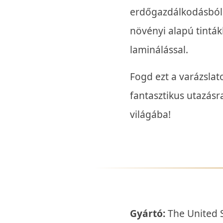
erdőgazdálkodásból
növényi alapú tintá
laminálással.
Fogd ezt a varázslato
fantasztikus utazásr
világába!
Gyártó:
The United S