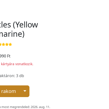
les (Yellow
arine)
990 Ft
i kártyára vonatkozik.
raktáron: 3 db
 rakom
 most megrendeled: 2026. aug. 11.