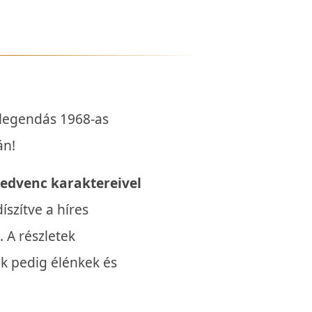
 legendás 1968-as
án!
edvenc karaktereivel
íszítve a híres
 A részletek
k pedig élénkek és