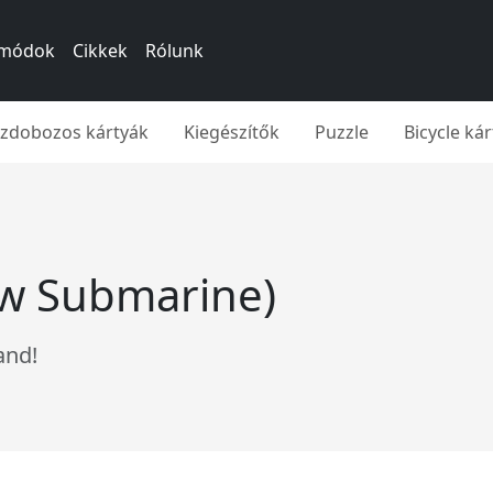
si módok
Cikkek
Rólunk
íszdobozos kártyák
Kiegészítők
Puzzle
Bicycle ká
ow Submarine)
and!