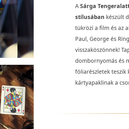
A
Sárga Tengeralat
stílusában
készült 
tükrözi a film és az 
Paul, George és Rin
visszaköszönnek! Ta
dombornyomás és m
fóliarészletek teszi
kártyapaklinak a cs