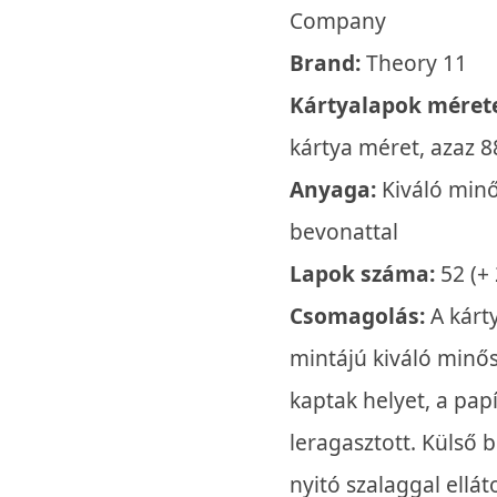
Company
Brand:
Theory 11
Kártyalapok méret
kártya méret, azaz 
Anyaga:
Kiváló minő
bevonattal
Lapok száma:
52 (+ 
Csomagolás:
A kárt
mintájú kiváló min
kaptak helyet, a pap
leragasztott. Külső 
nyitó szalaggal ellát