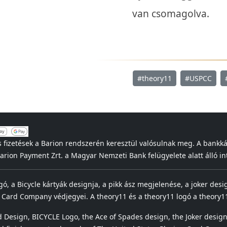
van csomagolva.
#theory11
#USPCC
s fizetések a Barion rendszerén keresztül valósulnak meg. A bankk
 Barion Payment Zrt. a Magyar Nemzeti Bank felügyelete alatt álló
ogó, a Bicycle kártyák designja, a pikk ász megjelenése, a joker desi
 Card Company védjegyei. A theory11 és a theory11 logó a theory11
 Design, BICYCLE Logo, the Ace of Spades design, the Joker design