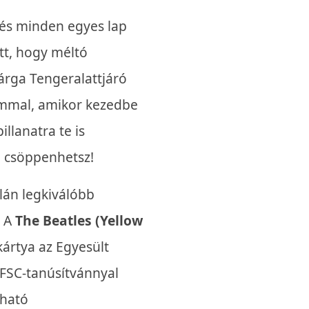
 és minden egyes lap
t, hogy méltó
Sárga Tengeralattjáró
ommal, amikor kezedbe
illanatra te is
 csöppenhetsz!
alán legkiválóbb
. A
The Beatles (Yellow
kártya az Egyesült
 FSC-tanúsítvánnyal
tható