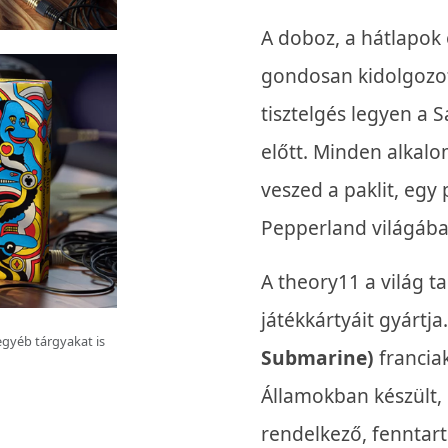
A doboz, a hátlapok
gondosan kidolgozot
tisztelgés legyen a 
előtt. Minden alkal
veszed a paklit, egy p
Pepperland világába
A theory11 a világ t
játékkártyáit gyártja
egyéb tárgyakat is
Submarine)
francia
Államokban készült,
rendelkező, fenntar