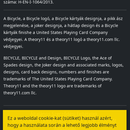
száma: H-EN-I-1064/2013.
A Bicycle, a Bicycle logó, a Bicycle kártyák designja, a pikk ász
megjelenése, a joker designja, a hátlap design és a Bicycle
kártyák finishe a United States Playing Card Company
védjegyei. A theory11 és a theory11 logó a theory11.com llc.
védjegyei.
BICYCLE, BICYCLE and Design, BICYCLE Logo, the Ace of
Spades design, the Joker design and associated marks, logos,
designs, card back designs, numbers and finishes are
trademarks of The United States Playing Card Company.
Theory11 and the theory11 logo are trademarks of
theory11.com llc.
Általános Szerződési Feltételek
Ez a weboldal cookie-kat (sütiket) használ azért,
Adatvédelmi Tájékoztató
Elállás a szerződéstől
hogy a használata során a lehető legjobb élményt
Kapcsolat