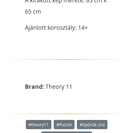
A kirakott kép mérete: 65 cm x
65 cm
Ajánlott korosztály: 14+
Brand:
Theory 11
#theory11
#Puzzle
#Gyűrűk Ura