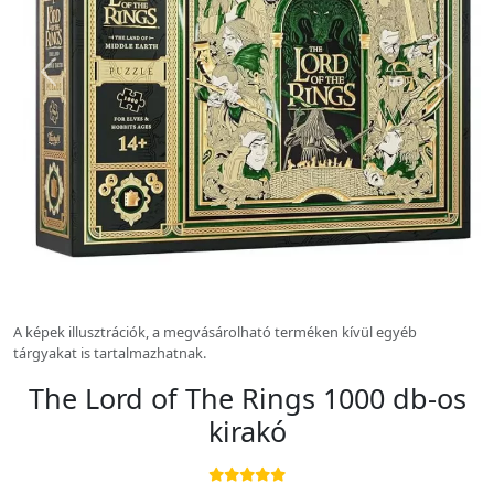
Előző kép
Köv
A képek illusztrációk, a megvásárolható terméken kívül egyéb
tárgyakat is tartalmazhatnak.
The Lord of The Rings 1000 db-os
kirakó