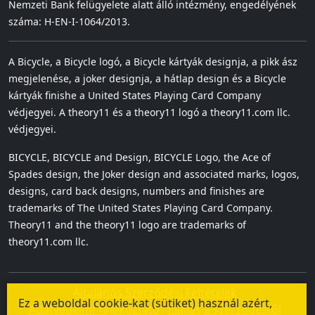
Nemzeti Bank felügyelete alatt álló intézmény, engedélyének
száma: H-EN-I-1064/2013.
A Bicycle, a Bicycle logó, a Bicycle kártyák designja, a pikk ász
megjelenése, a joker designja, a hátlap design és a Bicycle
kártyák finishe a United States Playing Card Company
védjegyei. A theory11 és a theory11 logó a theory11.com llc.
védjegyei.
BICYCLE, BICYCLE and Design, BICYCLE Logo, the Ace of
Spades design, the Joker design and associated marks, logos,
designs, card back designs, numbers and finishes are
trademarks of The United States Playing Card Company.
Theory11 and the theory11 logo are trademarks of
theory11.com llc.
Általános Szerződési Feltételek
Ez a weboldal cookie-kat (sütiket) használ azért,
Adatvédelmi Tájékoztató
Elállás a szerződéstől