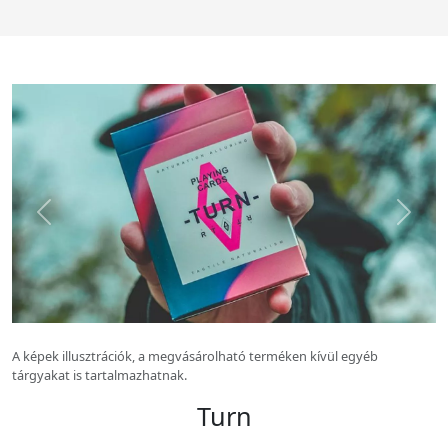
Előző kép
Köv
A képek illusztrációk, a megvásárolható terméken kívül egyéb
tárgyakat is tartalmazhatnak.
Turn