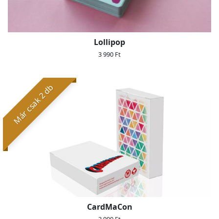
Lollipop
3 990 Ft
Már csak 2 db
CardMaCon