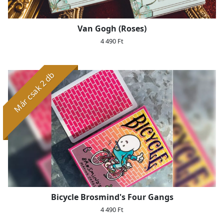
Van Gogh (Roses)
4 490 Ft
Már csak 2 db
Bicycle Brosmind's Four Gangs
4 490 Ft