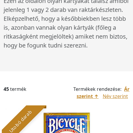
Ezen az oldalon olyan kártyákat találsz amiből
jelenleg 1 vagy 2 darab van raktárkészleten.
Elképzelhető, hogy a későbbiekben lesz több
is, azonban vannak olyan kártyák (főleg a
ritkaságként megjelöltek) amiket nem biztos,
hogy be fogunk tudni szerezni.
45
termék
Termékek rendezése:
Ár
szerint
Név szerint
Utolsó darab