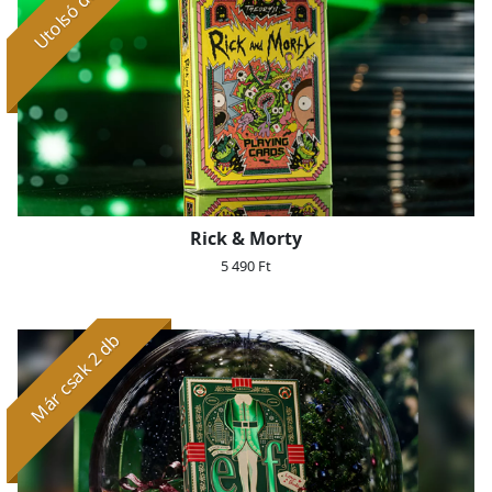
Utolsó darab
Rick & Morty
5 490 Ft
Már csak 2 db