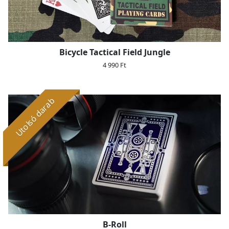
Bicycle Tactical Field Jungle
4 990 Ft
Utolsó darab
B-Roll