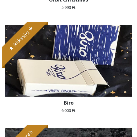
5 990 Ft
★ Ritkaság ★
Biro
6 000 Ft